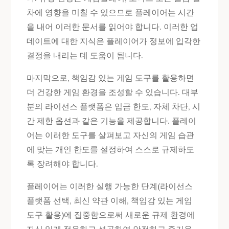
차에 영향을 미칠 수 있으므로 플레이어는 시간
을 내어 이러한 문서를 읽어야 합니다. 이러한 업
데이트에 대한 지식은 플레이어가 정보에 입각한
결정을 내리는 데 도움이 됩니다.
마지막으로, 책임감 있는 게임 도구를 활용하면
더 건강한 게임 환경을 조성할 수 있습니다. 대부
분의 라이선스 플랫폼은 입금 한도, 자체 차단, 시
간 제한 옵션과 같은 기능을 제공합니다. 플레이
어는 이러한 도구를 살펴보고 자신의 게임 습관
에 맞는 개인 한도를 설정하여 스스로 규제하도
록 장려해야 합니다.
플레이어는 이러한 실행 가능한 단계(라이선스
플랫폼 선택, 최신 약관 이해, 책임감 있는 게임
도구 활용)에 집중함으로써 새로운 규제 환경에
자신 있게 적응하고 성공하여 안전하고 즐거운