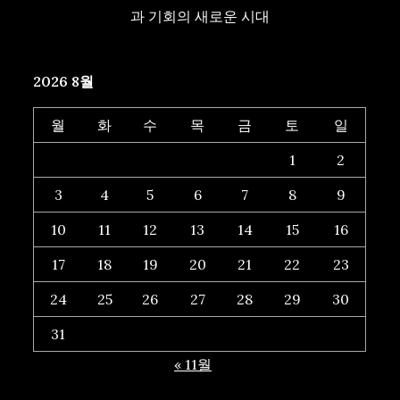
과 기회의 새로운 시대
2026 8월
월
화
수
목
금
토
일
1
2
3
4
5
6
7
8
9
10
11
12
13
14
15
16
17
18
19
20
21
22
23
24
25
26
27
28
29
30
31
« 11월