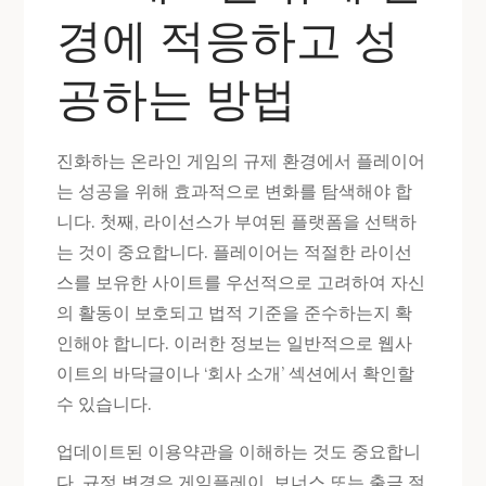
경에 적응하고 성
공하는 방법
진화하는 온라인 게임의 규제 환경에서 플레이어
는 성공을 위해 효과적으로 변화를 탐색해야 합
니다. 첫째, 라이선스가 부여된 플랫폼을 선택하
는 것이 중요합니다. 플레이어는 적절한 라이선
스를 보유한 사이트를 우선적으로 고려하여 자신
의 활동이 보호되고 법적 기준을 준수하는지 확
인해야 합니다. 이러한 정보는 일반적으로 웹사
이트의 바닥글이나 ‘회사 소개’ 섹션에서 확인할
수 있습니다.
업데이트된 이용약관을 이해하는 것도 중요합니
다. 규정 변경은 게임플레이, 보너스 또는 출금 절