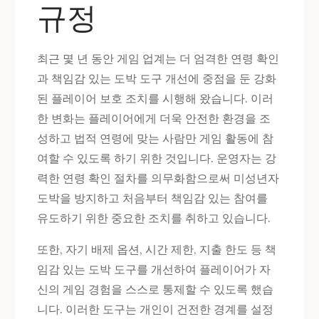
규정
최근 몇 년 동안 게임 업계는 더 엄격한 연령 확인
과 책임감 있는 도박 도구 개선에 중점을 둔 강화
된 플레이어 보호 조치를 시행해 왔습니다. 이러
한 변화는 플레이어에게 더욱 안전한 환경을 조
성하고 법적 연령에 맞는 사람만 게임 활동에 참
여할 수 있도록 하기 위한 것입니다. 운영자는 강
력한 연령 확인 절차를 의무화함으로써 미성년자
도박을 방지하고 처음부터 책임감 있는 참여를
유도하기 위한 중요한 조치를 취하고 있습니다.
또한, 자기 배제 옵션, 시간 제한, 지출 한도 등 책
임감 있는 도박 도구를 개선하여 플레이어가 자
신의 게임 경험을 스스로 통제할 수 있도록 했습
니다. 이러한 도구는 개인이 건전한 경계를 설정