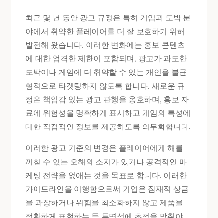
최근 몇 년 동안 광고 규정은 특히 게임과 도박 분
야에서 취약한 플레이어를 더 잘 보호하기 위해
발전해 왔습니다. 이러한 변화에는 홍보 콘텐츠
에 대한 엄격한 제한이 포함되며, 광고가 과도한
도박이나 게임에 더 취약할 수 있는 개인을 불균
형적으로 타겟팅하지 않도록 합니다. 새로운 규
정은 책임감 있는 광고 관행을 옹호하며, 홍보 자
료에 위험성을 명확하게 표시하고 게임의 특성에
대한 직접적인 정보를 제공하도록 의무화합니다.
이러한 광고 기준의 변경은 플레이어에게 해를
끼칠 수 있는 오해의 소지가 있거나 공격적인 마
케팅 전략을 없애는 것을 목표로 합니다. 이러한
가이드라인을 이행함으로써 기업은 잠재적 상금
을 과장하거나 위험을 최소화하지 않고 제품을
정확하게 표현하는 등 투명성에 초점을 맞춰야