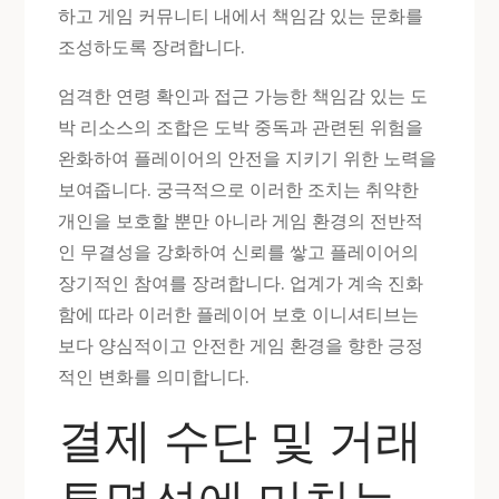
하고 게임 커뮤니티 내에서 책임감 있는 문화를
조성하도록 장려합니다.
엄격한 연령 확인과 접근 가능한 책임감 있는 도
박 리소스의 조합은 도박 중독과 관련된 위험을
완화하여 플레이어의 안전을 지키기 위한 노력을
보여줍니다. 궁극적으로 이러한 조치는 취약한
개인을 보호할 뿐만 아니라 게임 환경의 전반적
인 무결성을 강화하여 신뢰를 쌓고 플레이어의
장기적인 참여를 장려합니다. 업계가 계속 진화
함에 따라 이러한 플레이어 보호 이니셔티브는
보다 양심적이고 안전한 게임 환경을 향한 긍정
적인 변화를 의미합니다.
결제 수단 및 거래